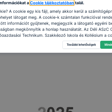
információkat a
Cookie tájékoztatóban
talál.
kie? A cookie egy kis fájl, amely akkor kerül a számítógép
helyet látogat meg. A cookie-k számtalan funkcióval rend
tt információt gyűjtenek, megjegyzik a látogató egyéni beá
osságban megkönnyítik a honlap használatát. Az Déli ASzC
őgazdasági Technikum, Szakképző Iskola és Kollégium a co
élokból használja: információ gyűjtése azzal kapcsolatba
További lehetőségek
Mind
n a honlapot -annak felmérésével, hogy a honlap melyik rés
vagy használja leginkább, így megtudhatjuk, hogyan biztos
lhasználói élményt, ha ismét meglátogatja oldalunkat, hon
. Hogyan ellenőrizheti és hogyan tudja kikapcsolni a cookie
rn böngésző engedélyezi a cookie-k beállításának a válto
ngésző alapértelmezettként automatikusan elfogadja a coo
ban megváltoztathatók. Felhívjuk figyelmét, hogy mivel a c
apunk használhatóságának és folyamatainak megkönnyítése
tele, a cookie-k alkalmazásának megakadályozása vagy törl
t, hogy felhasználóink nem lesznek képesek honlapunk fun
 használatára, vagy a honlap a tervezettől eltérően fog műk