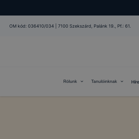
OM kód:
036410/034
|
7100 Szekszárd, Palánk 19., Pf.: 61.
Rólunk
Tanulóinknak
Hír