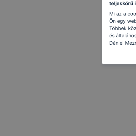
teljeskörű 
Mi az a coo
Ön egy web
Többek közö
és általán
Dániel Mez
következő c
használja Ö
látogatja, 
még jobb fe
fejlesztése
Minden mode
legtöbb bö
ezek általá
célja honl
lehetővé té
előfordulha
teljes körű