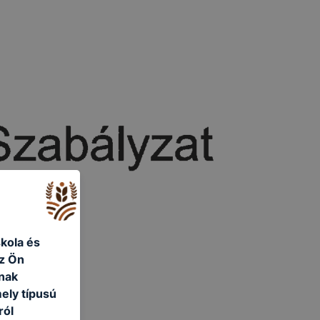
kola és
az Ön
nak
ely típusú
ról