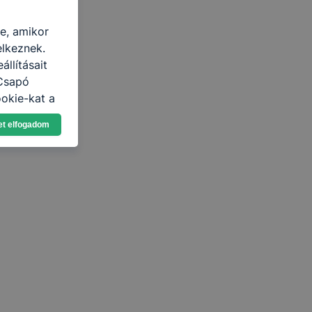
re, amikor
elkeznek.
llításait
 Csapó
okie-kat a
n, hogyan
et elfogadom
zeit
ítsunk Önnek
lap
-kat?
ztatását. A
kie-kat, de
ookie-k
 vagy
ése által
kcióinak
ödni