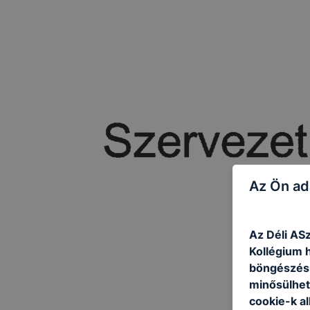
Az Ön ad
Az Déli AS
Kollégium h
böngészésr
minősülhet
cookie-k a