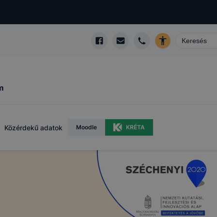
m
Közérdekű adatok
Moodle
KRÉTA