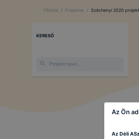
/
/
Főoldal
Projektek
Széchenyi 2020 projek
KERESŐ
Az Ön ad
Az Déli AS