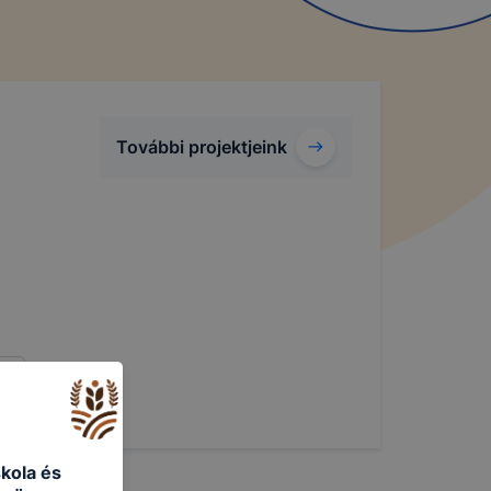
További projektjeink
kola és