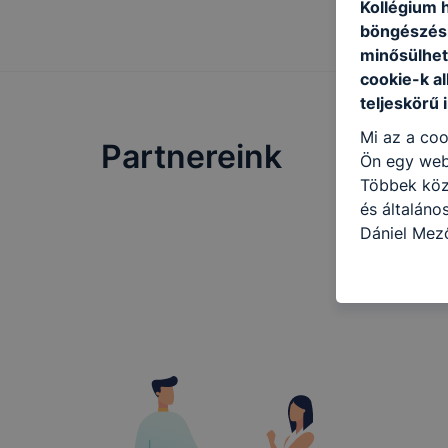
Kollégium h
böngészésr
minősülhet
cookie-k a
teljeskörű 
Mi az a coo
Partnereink
Ön egy web
Többek közö
és általán
Dániel Mez
következő c
használja Ö
látogatja, 
még jobb fe
fejlesztése
Minden mode
legtöbb bö
ezek általá