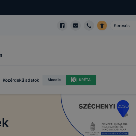
m
Közérdekű adatok
Moodle
KRÉTA
ek