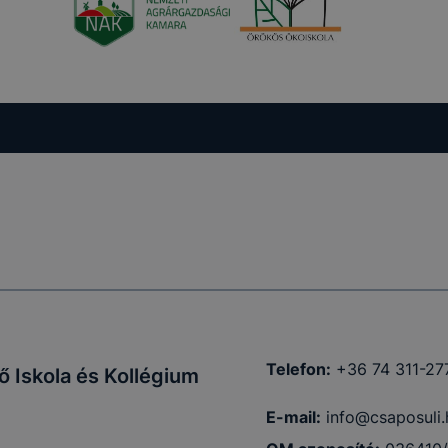
 vagy
ése által
kcióinak
ödni
Telefon:
+36 74 311-27
 Iskola és Kollégium
E-mail:
info@csaposuli.