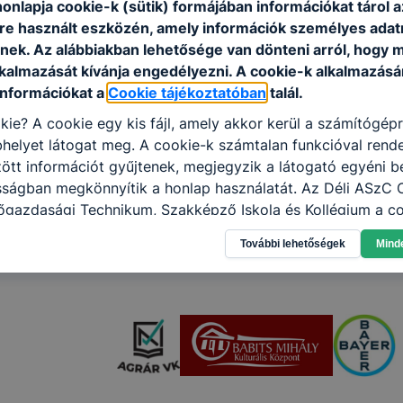
onlapja cookie-k (sütik) formájában információkat tárol 
e használt eszközén, amely információk személyes adat
nek. Az alábbiakban lehetősége van dönteni arról, hogy m
lkalmazását kívánja engedélyezni. A cookie-k alkalmazásá
információkat a
Cookie tájékoztatóban
talál.
kie? A cookie egy kis fájl, amely akkor kerül a számítógép
helyet látogat meg. A cookie-k számtalan funkcióval rend
tt információt gyűjtenek, megjegyzik a látogató egyéni beá
osságban megkönnyítik a honlap használatát. Az Déli ASzC
őgazdasági Technikum, Szakképző Iskola és Kollégium a co
élokból használja: információ gyűjtése azzal kapcsolatba
További lehetőségek
Mind
n a honlapot -annak felmérésével, hogy a honlap melyik rés
vagy használja leginkább, így megtudhatjuk, hogyan biztos
lhasználói élményt, ha ismét meglátogatja oldalunkat, hon
. Hogyan ellenőrizheti és hogyan tudja kikapcsolni a cookie
rn böngésző engedélyezi a cookie-k beállításának a válto
ngésző alapértelmezettként automatikusan elfogadja a coo
ban megváltoztathatók. Felhívjuk figyelmét, hogy mivel a c