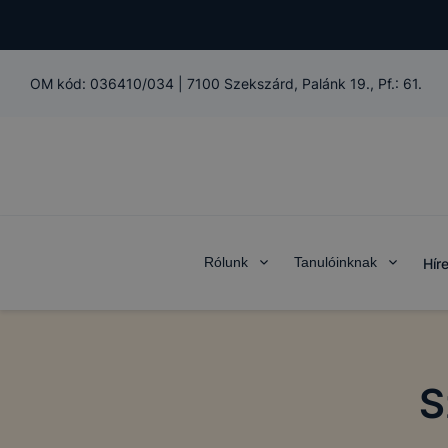
OM kód:
036410/034
|
7100 Szekszárd, Palánk 19., Pf.: 61.
Rólunk
Tanulóinknak
Hír
S