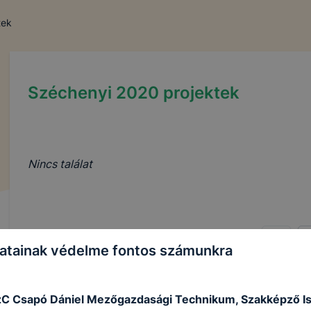
tek
Széchenyi 2020 projektek
Nincs találat
atainak védelme fontos számunkra
zC Csapó Dániel Mezőgazdasági Technikum, Szakképző Is