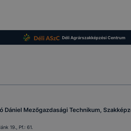
apunk használhatóságának és folyamatainak megkönnyítése
tele, a cookie-k alkalmazásának megakadályozása vagy törl
t, hogy felhasználóink nem lesznek képesek honlapunk fun
 használatára, vagy a honlap a tervezettől eltérően fog műk
ben.
Déli Agrárszakképzési Centrum
ó Dániel Mezőgazdasági Technikum, Szakképző
nk 19., Pf.: 61.