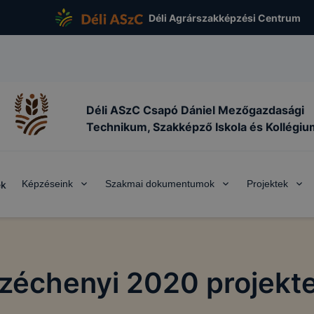
Déli Agrárszakképzési Centrum
Déli ASzC Csapó Dániel Mezőgazdasági
Technikum, Szakképző Iskola és Kollégiu
Képzéseink
Szakmai dokumentumok
Projektek
ek
zéchenyi 2020 projekt