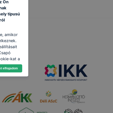
az Ön
nak
ely típusú
ról
re, amikor
elkeznek.
llításait
 Csapó
okie-kat a
n, hogyan
et elfogadom
zeit
ítsunk Önnek
lap
-kat?
ztatását. A
kie-kat, de
ookie-k