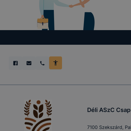
célja honl
lehetővé té
előfordulha
teljes körű
böngészőjé
Déli ASzC Csap
7100 Szekszárd, Palá