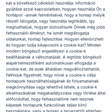
kat a következő célokból használja: információ
Technikum óraadó biológiatanárt és
gyűjtése azzal kapcsolatban, hogyan használja Ön a
testnevelő tanárt keres. Olyan elhivatott
honlapot -annak felmérésével, hogy a honlap melyik
pedagógusok jelentkezését várjuk, akik
részeit látogatja, vagy használja leginkább, így
szívesen kapcsolódnának be tanulóink
Részletek, jelentkezés
megtudhatjuk, hogyan biztosítsunk Önnek még jobb
oktatásába és iskolánk szakmai életébe. A
felhasználói élményt, ha ismét meglátogatja
pályázati feltételek és a jelentkezés részletei
oldalunkat, honlap fejlesztése. Hogyan ellenőrizheti
Jelentkezési határidő
Munkaviszony jellege
az álláshirdetésben olvashatók.
és hogyan tudja kikapcsolni a cookie-kat? Minden
2026.08.17.
Részmunkaidő
modern böngésző engedélyezi a cookie-k
Munkavégzés helye
beállításának a változtatását. A legtöbb böngésző
Déli ASzC Csapó Dániel Mezőgazdasági Technikum,
alapértelmezettként automatikusan elfogadja a
Szakképző Iskola és Kollégium, Szekszárd, Palánk
cookie-kat, de ezek általában megváltoztathatók.
19.
Felhívjuk figyelmét, hogy mivel a cookie-k célja
honlapunk használhatóságának és folyamatainak
megkönnyítése vagy lehetővé tétele, a cookie-k
Német nyelv oktató
alkalmazásának megakadályozása vagy törlése által
előfordulhat, hogy felhasználóink nem lesznek
A Déli ASzC Csapó Dániel Mezőgazdasági
képesek honlapunk funkcióinak teljes körű
Technikum angolnyelv-oktatót keres teljes
használatára, vagy a honlap a tervezettől eltérően