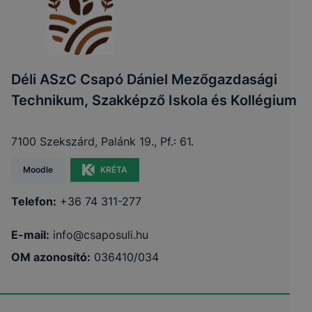
Déli ASzC Csapó Dániel Mezőgazdasági
Technikum, Szakképző Iskola és Kollégium
7100 Szekszárd, Palánk 19., Pf.: 61.
Moodle
KRÉTA
Telefon:
+36 74 311-277
E-mail:
info@csaposuli.hu
OM azonosító:
036410/034