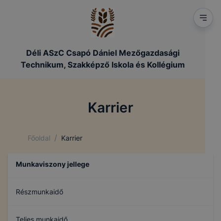
Déli ASzC Csapó Dániel Mezőgazdasági
Technikum, Szakképző Iskola és Kollégium
Karrier
/
Főoldal
Karrier
Munkaviszony jellege
Részmunkaidő
Teljes munkaidő