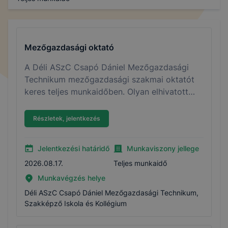
Mezőgazdasági oktató
A Déli ASzC Csapó Dániel Mezőgazdasági
Technikum mezőgazdasági szakmai oktatót
keres teljes munkaidőben. Olyan elhivatott
szakember jelentkezését várjuk, aki szakmai
tudását szívesen adná át a következő
Részletek, jelentkezés
agrárnemzedéknek. A részletes pályázati
feltételek és a jelentkezés módja az
Jelentkezési határidő
Munkaviszony jellege
álláshirdetésben olvasható.
2026.08.17.
Teljes munkaidő
Munkavégzés helye
Déli ASzC Csapó Dániel Mezőgazdasági Technikum,
Szakképző Iskola és Kollégium