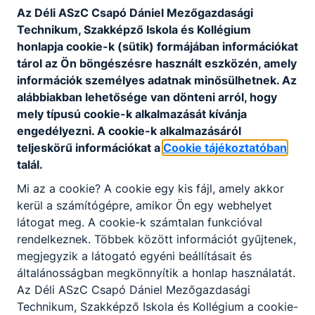
Az Déli ASzC Csapó Dániel Mezőgazdasági
A Déli ASzC Csapó Dániel Mezőgazdasági
Technikum, Szakképző Iskola és Kollégium
Technikum angolnyelv-oktatót keres teljes
honlapja cookie-k (sütik) formájában információkat
munkaidőben. Olyan elhivatott pedagógus
tárol az Ön böngészésre használt eszközén, amely
jelentkezését várjuk, aki szívesen fejleszti
információk személyes adatnak minősülhetnek. Az
tanulóink nyelvtudását, és aktívan
Részletek, jelentkezés
alábbiakban lehetősége van dönteni arról, hogy
bekapcsolódik iskolánk szakmai életébe. A
mely típusú cookie-k alkalmazását kívánja
pályázati feltételek és a jelentkezés részletei
engedélyezni. A cookie-k alkalmazásáról
Jelentkezési határidő
Munkaviszony jellege
az álláshirdetésben olvashatók.
teljeskörű információkat a
Cookie tájékoztatóban
2026.08.17.
Teljes munkaidő
talál.
Munkavégzés helye
Mi az a cookie? A cookie egy kis fájl, amely akkor
Déli ASzC Csapó Dániel Mezőgazdasági Technikum,
kerül a számítógépre, amikor Ön egy webhelyet
Szakképző Iskola és Kollégium, Szekszárd, Palánk
látogat meg. A cookie-k számtalan funkcióval
19.
rendelkeznek. Többek között információt gyűjtenek,
megjegyzik a látogató egyéni beállításait és
általánosságban megkönnyítik a honlap használatát.
Óraadói állások
Az Déli ASzC Csapó Dániel Mezőgazdasági
Technikum, Szakképző Iskola és Kollégium a cookie-
A Déli ASzC Csapó Dániel Mezőgazdasági