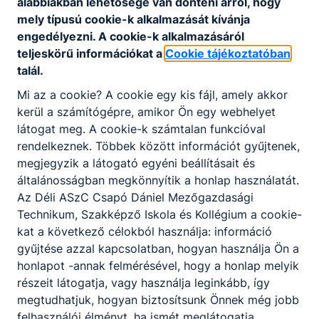
alábbiakban lehetősége van dönteni arról, hogy
mely típusú cookie-k alkalmazását kívánja
engedélyezni. A cookie-k alkalmazásáról
E-Kréta
teljeskörű információkat a
Cookie tájékoztatóban
talál.
adatkezeles.pdf
Mi az a cookie? A cookie egy kis fájl, amely akkor
kerül a számítógépre, amikor Ön egy webhelyet
Letöltés
látogat meg. A cookie-k számtalan funkcióval
rendelkeznek. Többek között információt gyűjtenek,
megjegyzik a látogató egyéni beállításait és
általánosságban megkönnyítik a honlap használatát.
Közösségi szolgálat
Az Déli ASzC Csapó Dániel Mezőgazdasági
Technikum, Szakképző Iskola és Kollégium a cookie-
Együttműködési megállapodás_minta.pdf
kat a következő célokból használja: információ
gyűjtése azzal kapcsolatban, hogyan használja Ön a
Letöltés
honlapot -annak felmérésével, hogy a honlap melyik
Együttműködési megállapodásaink.pdf
részeit látogatja, vagy használja leginkább, így
megtudhatjuk, hogyan biztosítsunk Önnek még jobb
Letöltés
felhasználói élményt, ha ismét meglátogatja