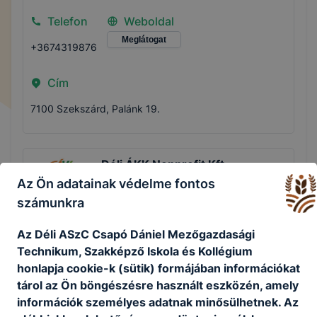
Telefon
Weboldal
Meglátogat
+3674319876
Cím
7100 Szekszárd, Palánk 19.
Déli ÁKK Nonprofit Kft.
Az Ön adatainak védelme fontos
Telefon
Weboldal
számunkra
Meglátogat
+36 30 865 6867
Az Déli ASzC Csapó Dániel Mezőgazdasági
Technikum, Szakképző Iskola és Kollégium
Cím
honlapja cookie-k (sütik) formájában információkat
7100 Szekszárd, Palánk 19.
tárol az Ön böngészésre használt eszközén, amely
információk személyes adatnak minősülhetnek. Az