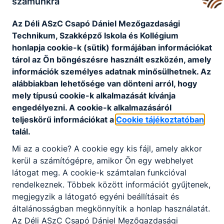
számunkra
Kollégium
Az Déli ASzC Csapó Dániel Mezőgazdasági
horvathzs@csaposuli.
Technikum, Szakképző Iskola és Kollégium
hu
honlapja cookie-k (sütik) formájában információkat
tárol az Ön böngészésre használt eszközén, amely
Tanüzem
információk személyes adatnak minősülhetnek. Az
alábbiakban lehetősége van dönteni arról, hogy
mely típusú cookie-k alkalmazását kívánja
Katus József
engedélyezni. A cookie-k alkalmazásáról
teljeskörű információkat a
Cookie tájékoztatóban
telepvezető
talál.
Mi az a cookie? A cookie egy kis fájl, amely akkor
Tanüzem
kerül a számítógépre, amikor Ön egy webhelyet
látogat meg. A cookie-k számtalan funkcióval
rendelkeznek. Többek között információt gyűjtenek,
Klézli Emili
megjegyzik a látogató egyéni beállításait és
Erzsébet
általánosságban megkönnyítik a honlap használatát.
kertész
Az Déli ASzC Csapó Dániel Mezőgazdasági