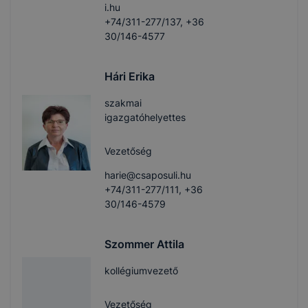
i.hu
+74/311-277/137, +36
30/146-4577
Hári Erika
szakmai
igazgatóhelyettes
Vezetőség
harie@csaposuli.hu
+74/311-277/111, +36
30/146-4579
Szommer Attila
kollégiumvezető
Vezetőség