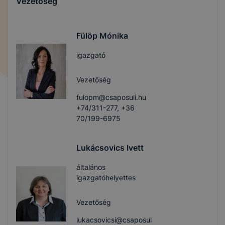
Vezetőség
Fülöp Mónika
igazgató
Vezetőség
fulopm@csaposuli.hu
+74/311-277, +36
70/199-6975
Lukácsovics Ivett
általános
igazgatóhelyettes
Vezetőség
lukacsovicsi@csaposul