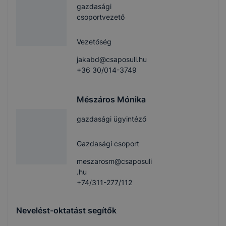
gazdasági
csoportvezető
Vezetőség
jakabd@csaposuli.hu
+36 30/014-3749
Mészáros Mónika
gazdasági ügyintéző
Gazdasági csoport
meszarosm@csaposuli
.hu
+74/311-277/112
Nevelést-oktatást segítők