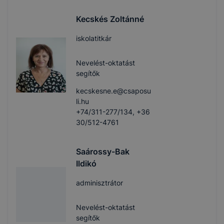
Kecskés Zoltánné
iskolatitkár
Nevelést-oktatást
segítők
kecskesne.e@csaposu
li.hu
+74/311-277/134, +36
30/512-4761
Saárossy-Bak
Ildikó
adminisztrátor
Nevelést-oktatást
segítők