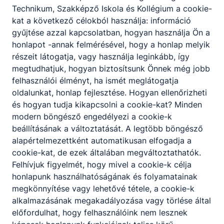
Technikum, Szakképző Iskola és Kollégium a cookie-
Kertészet
kat a következő célokból használja: információ
gyűjtése azzal kapcsolatban, hogyan használja Ön a
honlapot -annak felmérésével, hogy a honlap melyik
Szikora József
részeit látogatja, vagy használja leginkább, így
megtudhatjuk, hogyan biztosítsunk Önnek még jobb
kertész
felhasználói élményt, ha ismét meglátogatja
oldalunkat, honlap fejlesztése. Hogyan ellenőrizheti
Kertészet
és hogyan tudja kikapcsolni a cookie-kat? Minden
modern böngésző engedélyezi a cookie-k
beállításának a változtatását. A legtöbb böngésző
Nyári Bence
alapértelmezettként automatikusan elfogadja a
cookie-kat, de ezek általában megváltoztathatók.
állatgondozó
Felhívjuk figyelmét, hogy mivel a cookie-k célja
honlapunk használhatóságának és folyamatainak
Tanüzem
megkönnyítése vagy lehetővé tétele, a cookie-k
alkalmazásának megakadályozása vagy törlése által
előfordulhat, hogy felhasználóink nem lesznek
Nyári Márk