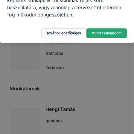
képesek honlapunk funkcióinak teljes körű
állatgondozó
használatára, vagy a honlap a tervezettől eltérően
fog működni böngészőjében.
Tanüzem
További lehetőségek
Mindet elfogadom
Zemánn János
traktoros
Kertészet
Munkatársak
Hengl Tamás
gondnok