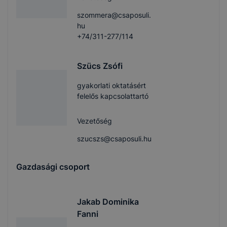
szommera@csaposuli.
hu
+74/311-277/114
Szücs Zsófi
gyakorlati oktatásért
felelős kapcsolattartó
Vezetőség
szucszs@csaposuli.hu
Gazdasági csoport
Jakab Dominika
Fanni