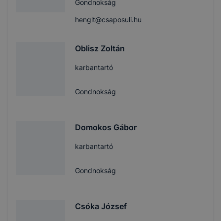
Gondnokság
henglt@csaposuli.hu
Oblisz Zoltán
karbantartó
Gondnokság
Domokos Gábor
karbantartó
Gondnokság
Csóka József