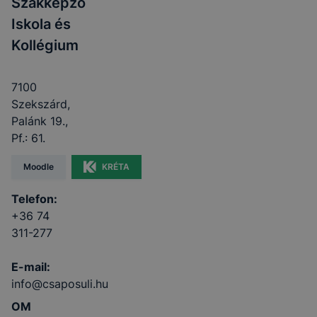
Szakképző
Iskola és
Kollégium
7100
Szekszárd,
Palánk 19.,
Pf.: 61.
Moodle
KRÉTA
Telefon:
+36 74
311-277
E-mail:
info@csaposuli.hu
OM