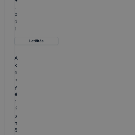
.
p
d
f
Letöltés
A
k
e
n
y
é
r
é
s
n
ö