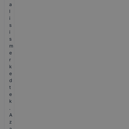
a
l
i
s
i
s
m
e
r
k
e
d
t
e
k
.
A
z
a