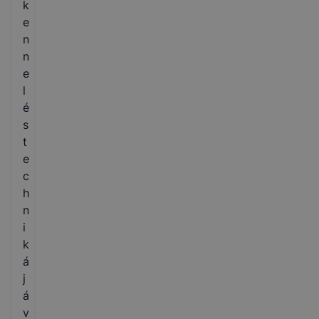
k
e
n
n
e
l
é
s
t
e
c
h
n
i
k
á
j
á
v