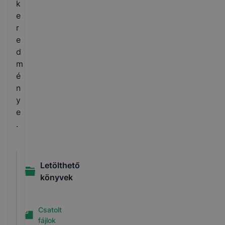
k
e
r
e
d
m
é
n
y
e
.
Letölthető
könyvek
Csatolt
fájlok