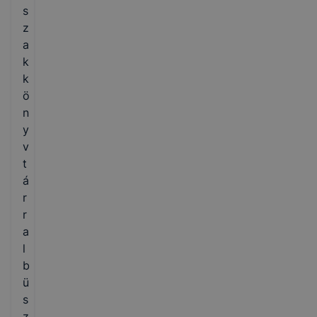
s
z
a
k
k
ö
n
y
v
t
á
r
r
a
l
b
ü
s
z