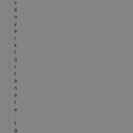
v
é
n
y
e
i
k
t
ö
r
t
é
n
e
t
e
.
1
9