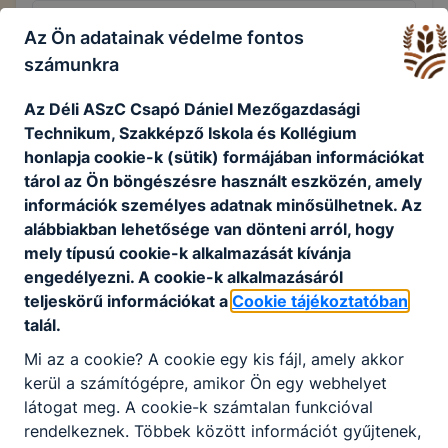
Felnőttképzési dokumentumok
Az Ön adatainak védelme fontos
számunkra
Csatolt fájlok
Az Déli ASzC Csapó Dániel Mezőgazdasági
Technikum, Szakképző Iskola és Kollégium
Általános képzői adatszolgáltatási tájékozta
honlapja cookie-k (sütik) formájában információkat
tó
tárol az Ön böngészésre használt eszközén, amely
információk személyes adatnak minősülhetnek. Az
Letöltés
alábbiakban lehetősége van dönteni arról, hogy
mely típusú cookie-k alkalmazását kívánja
Minőségpolitikai nyilatkozat
engedélyezni. A cookie-k alkalmazásáról
teljeskörű információkat a
Cookie tájékoztatóban
Letöltés
talál.
Mi az a cookie? A cookie egy kis fájl, amely akkor
Általános felnőttképzői adatkezelési tájékoz
kerül a számítógépre, amikor Ön egy webhelyet
tatója
látogat meg. A cookie-k számtalan funkcióval
Letöltés
rendelkeznek. Többek között információt gyűjtenek,