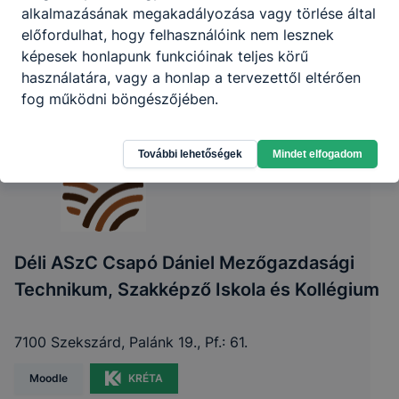
alkalmazásának megakadályozása vagy törlése által
előfordulhat, hogy felhasználóink nem lesznek
képesek honlapunk funkcióinak teljes körű
használatára, vagy a honlap a tervezettől eltérően
fog működni böngészőjében.
További lehetőségek
Mindet elfogadom
Déli ASzC Csapó Dániel Mezőgazdasági
Technikum, Szakképző Iskola és Kollégium
7100 Szekszárd, Palánk 19., Pf.: 61.
Moodle
KRÉTA