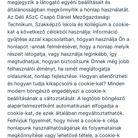
megjegyzik a látogató egyéni beállításait és
általánosságban megkönnyítik a honlap használatát.
Az Déli ASzC Csapó Dániel Mezőgazdasági
Technikum, Szakképző Iskola és Kollégium a cookie-
kat a következő célokból használja: információ
gyűjtése azzal kapcsolatban, hogyan használja Ön a
Partnereink
honlapot -annak felmérésével, hogy a honlap melyik
részeit látogatja, vagy használja leginkább, így
megtudhatjuk, hogyan biztosítsunk Önnek még jobb
felhasználói élményt, ha ismét meglátogatja
oldalunkat, honlap fejlesztése. Hogyan ellenőrizheti
és hogyan tudja kikapcsolni a cookie-kat? Minden
modern böngésző engedélyezi a cookie-k
beállításának a változtatását. A legtöbb böngésző
alapértelmezettként automatikusan elfogadja a
cookie-kat, de ezek általában megváltoztathatók.
Felhívjuk figyelmét, hogy mivel a cookie-k célja
honlapunk használhatóságának és folyamatainak
megkönnyítése vagy lehetővé tétele, a cookie-k