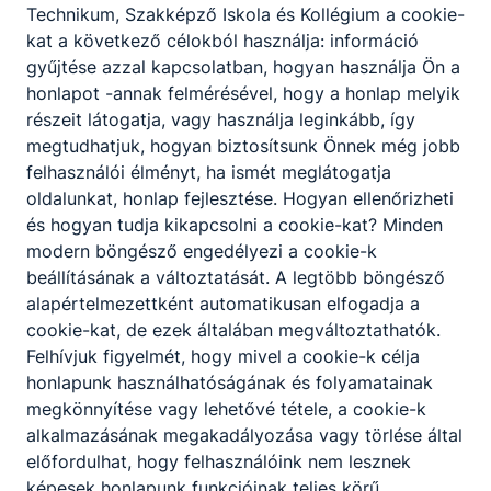
Technikum, Szakképző Iskola és Kollégium a cookie-
kat a következő célokból használja: információ
gyűjtése azzal kapcsolatban, hogyan használja Ön a
honlapot -annak felmérésével, hogy a honlap melyik
részeit látogatja, vagy használja leginkább, így
megtudhatjuk, hogyan biztosítsunk Önnek még jobb
felhasználói élményt, ha ismét meglátogatja
oldalunkat, honlap fejlesztése. Hogyan ellenőrizheti
és hogyan tudja kikapcsolni a cookie-kat? Minden
modern böngésző engedélyezi a cookie-k
beállításának a változtatását. A legtöbb böngésző
alapértelmezettként automatikusan elfogadja a
cookie-kat, de ezek általában megváltoztathatók.
Felhívjuk figyelmét, hogy mivel a cookie-k célja
honlapunk használhatóságának és folyamatainak
megkönnyítése vagy lehetővé tétele, a cookie-k
alkalmazásának megakadályozása vagy törlése által
előfordulhat, hogy felhasználóink nem lesznek
képesek honlapunk funkcióinak teljes körű