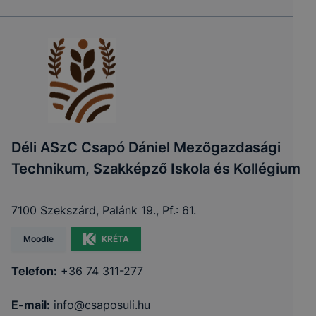
Déli ASzC Csapó Dániel Mezőgazdasági
Technikum, Szakképző Iskola és Kollégium
7100 Szekszárd, Palánk 19., Pf.: 61.
Moodle
KRÉTA
Telefon:
+36 74 311-277
E-mail:
info@csaposuli.hu