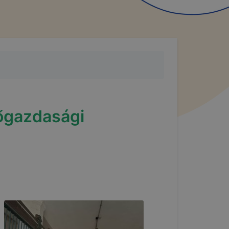
őgazdasági