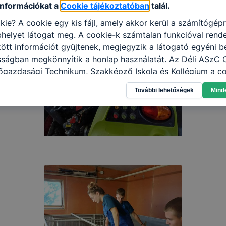
információkat a
Cookie tájékoztatóban
talál.
kie? A cookie egy kis fájl, amely akkor kerül a számítógép
helyet látogat meg. A cookie-k számtalan funkcióval rend
tt információt gyűjtenek, megjegyzik a látogató egyéni beá
osságban megkönnyítik a honlap használatát. Az Déli ASzC
őgazdasági Technikum, Szakképző Iskola és Kollégium a co
élokból használja: információ gyűjtése azzal kapcsolatba
További lehetőségek
Mind
n a honlapot -annak felmérésével, hogy a honlap melyik rés
vagy használja leginkább, így megtudhatjuk, hogyan biztos
lhasználói élményt, ha ismét meglátogatja oldalunkat, hon
. Hogyan ellenőrizheti és hogyan tudja kikapcsolni a cookie
rn böngésző engedélyezi a cookie-k beállításának a válto
ngésző alapértelmezettként automatikusan elfogadja a coo
ban megváltoztathatók. Felhívjuk figyelmét, hogy mivel a c
apunk használhatóságának és folyamatainak megkönnyítése
tele, a cookie-k alkalmazásának megakadályozása vagy törl
t, hogy felhasználóink nem lesznek képesek honlapunk fun
 használatára, vagy a honlap a tervezettől eltérően fog műk