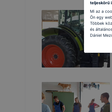
teljeskörű 
Mi az a coo
Ön egy web
Többek közö
és általán
Dániel Mez
következő c
használja Ö
látogatja, 
még jobb fe
fejlesztése
Minden mode
legtöbb bö
ezek általá
célja honl
lehetővé té
előfordulha
teljes körű