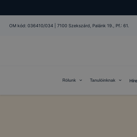
OM kód:
036410/034
|
7100 Szekszárd, Palánk 19., Pf.: 61.
Rólunk
Tanulóinknak
Hír