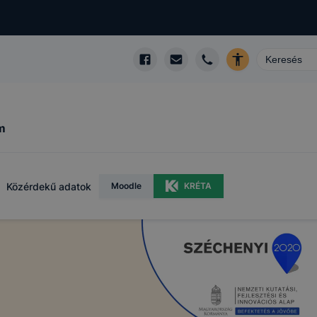
m
Közérdekű adatok
Moodle
KRÉTA