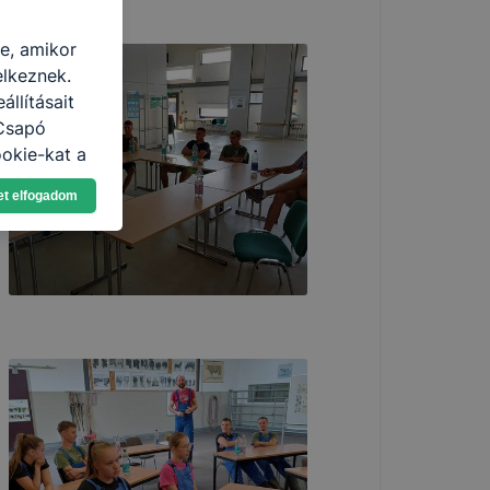
re, amikor
elkeznek.
llításait
 Csapó
okie-kat a
n, hogyan
et elfogadom
zeit
ítsunk Önnek
lap
-kat?
ztatását. A
kie-kat, de
ookie-k
 vagy
ése által
kcióinak
ödni