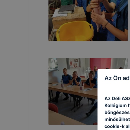
Az Ön ad
Az Déli AS
Kollégium h
böngészésr
minősülhet
cookie-k a