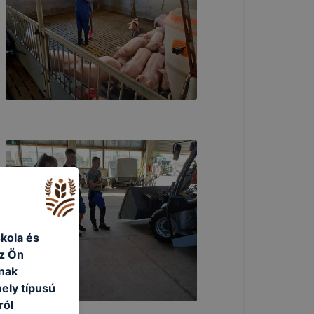
kola és
az Ön
nak
ely típusú
ról