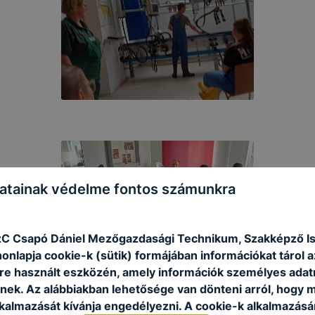
atainak védelme fontos számunkra
zC Csapó Dániel Mezőgazdasági Technikum, Szakképző Is
onlapja cookie-k (sütik) formájában információkat tárol 
e használt eszközén, amely információk személyes adat
nek. Az alábbiakban lehetősége van dönteni arról, hogy m
lkalmazását kívánja engedélyezni. A cookie-k alkalmazásá