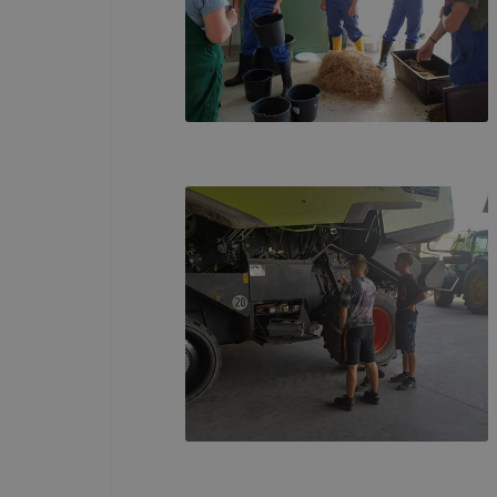
böngészőjé