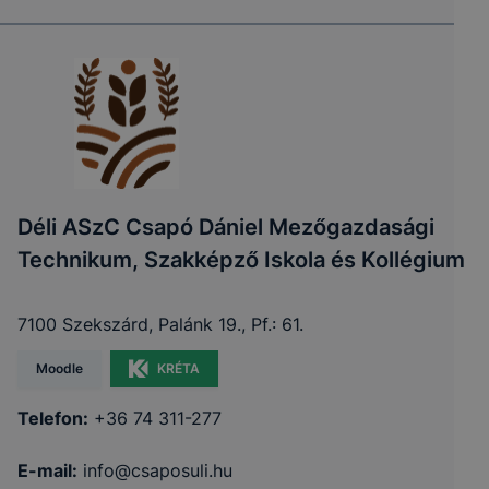
Déli ASzC Csapó Dániel Mezőgazdasági
Technikum, Szakképző Iskola és Kollégium
7100 Szekszárd, Palánk 19., Pf.: 61.
Moodle
KRÉTA
Telefon:
+36 74 311-277
E-mail:
info@csaposuli.hu