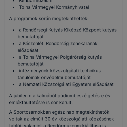
Rendőrmúzeum
Tolna Vármegyei Kormányhivatal
A programok során megtekinthették:
a Rendőrségi Kutyás Kiképző Központ kutyás
bemutatóját
a Készenléti Rendőrség zenekarának
előadását
a Tolna Vármegyei Polgárőrség kutyás
bemutatóját
intézményünk közszolgálati technikus
tanulóinak önvédelmi bemutatóját
a Nemzeti Közszolgálati Egyetem előadását
A jubileum alkalmából pódiumbeszélgetésre és
emlékfaültetésre is sor került.
A Sportcsarnokban egész nap megtekinthetők
voltak az elmúlt 30 év közszolgálati képzésének
tablói, valamint a Rendőrmúzeum kiállítása is.