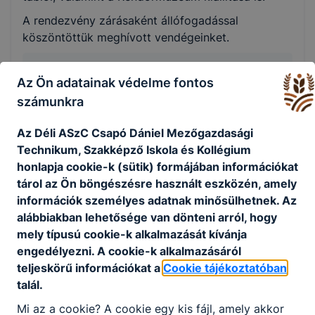
A rendezvény zárásaként állófogadással
köszöntöttük meghívott vendégeinket.
GALÉRIA
Az Ön adatainak védelme fontos
30. éves Közszolgálati képzés jubileumi
számunkra
ünnepsége
Az Déli ASzC Csapó Dániel Mezőgazdasági
Technikum, Szakképző Iskola és Kollégium
honlapja cookie-k (sütik) formájában információkat
tárol az Ön böngészésre használt eszközén, amely
információk személyes adatnak minősülhetnek. Az
alábbiakban lehetősége van dönteni arról, hogy
mely típusú cookie-k alkalmazását kívánja
engedélyezni. A cookie-k alkalmazásáról
Megosztás
teljeskörű információkat a
Cookie tájékoztatóban
talál.
Mi az a cookie? A cookie egy kis fájl, amely akkor