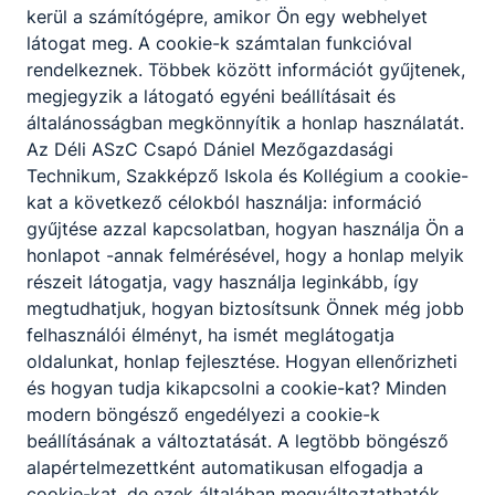
kerül a számítógépre, amikor Ön egy webhelyet
látogat meg. A cookie-k számtalan funkcióval
KAPCSOLÓDÓ HÍREK
rendelkeznek. Többek között információt gyűjtenek,
megjegyzik a látogató egyéni beállításait és
általánosságban megkönnyítik a honlap használatát.
Az Déli ASzC Csapó Dániel Mezőgazdasági
Technikum, Szakképző Iskola és Kollégium a cookie-
kat a következő célokból használja: információ
gyűjtése azzal kapcsolatban, hogyan használja Ön a
honlapot -annak felmérésével, hogy a honlap melyik
részeit látogatja, vagy használja leginkább, így
megtudhatjuk, hogyan biztosítsunk Önnek még jobb
felhasználói élményt, ha ismét meglátogatja
oldalunkat, honlap fejlesztése. Hogyan ellenőrizheti
és hogyan tudja kikapcsolni a cookie-kat? Minden
Meghívó Kukorica és napraforgó
modern böngésző engedélyezi a cookie-k
fajtabemutatóra
beállításának a változtatását. A legtöbb böngésző
alapértelmezettként automatikusan elfogadja a
Kukorica és napraforgó fajtabemutató
cookie-kat, de ezek általában megváltoztathatók.