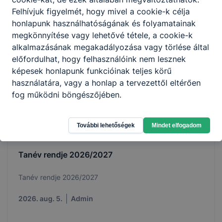
2026. aug. 5.
Admin
Felhívjuk figyelmét, hogy mivel a cookie-k célja
honlapunk használhatóságának és folyamatainak
megkönnyítése vagy lehetővé tétele, a cookie-k
alkalmazásának megakadályozása vagy törlése által
előfordulhat, hogy felhasználóink nem lesznek
képesek honlapunk funkcióinak teljes körű
használatára, vagy a honlap a tervezettől eltérően
fog működni böngészőjében.
További lehetőségek
Mindet elfogadom
Tanév rendje 2026/2027
Tanév rendje 2026/2027
2026. aug. 5.
Admin