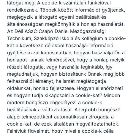
látogat meg. A cookie-k számtalan funkcióval
rendelkeznek. Többek között információt gyűjtenek,
megjegyzik a látogató egyéni beállításait és
Kísérő tanári beszámoló - Mezőgazdaság
általánosságban megkönnyítik a honlap használatát.
- Dánia
Az Déli ASzC Csapó Dániel Mezőgazdasági
Technikum, Szakképző Iskola és Kollégium a cookie-
kat a következő célokból használja: információ
Csatolt fájlok
gyűjtése azzal kapcsolatban, hogyan használja Ön a
honlapot -annak felmérésével, hogy a honlap melyik
Kísérő tanári beszámoló - Mezőgazdaság -
részeit látogatja, vagy használja leginkább, így
Dánia
megtudhatjuk, hogyan biztosítsunk Önnek még jobb
felhasználói élményt, ha ismét meglátogatja
Letöltés
oldalunkat, honlap fejlesztése. Hogyan ellenőrizheti
és hogyan tudja kikapcsolni a cookie-kat? Minden
modern böngésző engedélyezi a cookie-k
beállításának a változtatását. A legtöbb böngésző
Szakmai látogatás Dániában
alapértelmezettként automatikusan elfogadja a
cookie-kat, de ezek általában megváltoztathatók.
Csatolt fájlok
Felhívjuk figyelmét, hogy mivel a cookie-k célja