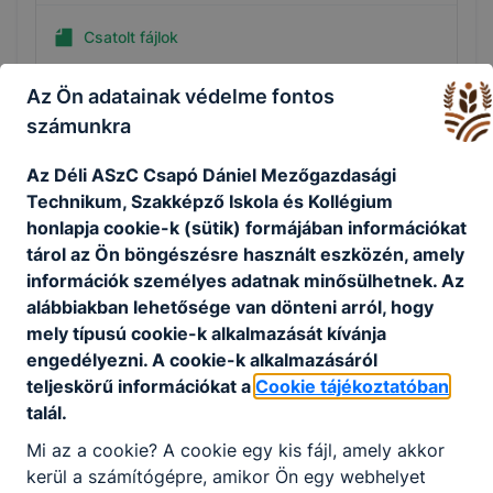
Csatolt fájlok
Kísérő beszámoló - Mezőgazdaság Köllitsch
Az Ön adatainak védelme fontos
- 2024.08.05-16.
számunkra
Letöltés
Az Déli ASzC Csapó Dániel Mezőgazdasági
Technikum, Szakképző Iskola és Kollégium
honlapja cookie-k (sütik) formájában információkat
tárol az Ön böngészésre használt eszközén, amely
Kísérő tanári beszámoló - Ausztria Bécs -
információk személyes adatnak minősülhetnek. Az
Pék-cukrász
alábbiakban lehetősége van dönteni arról, hogy
mely típusú cookie-k alkalmazását kívánja
Csatolt fájlok
engedélyezni. A cookie-k alkalmazásáról
teljeskörű információkat a
Cookie tájékoztatóban
Kísérő tanári beszámoló - Pék Ausztria - 20
talál.
24.07.15-26.
Mi az a cookie? A cookie egy kis fájl, amely akkor
kerül a számítógépre, amikor Ön egy webhelyet
Letöltés