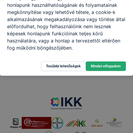
honlapunk használhatóságának és folyamatainak
Szakmai látogatás beszámoló - Dánia
megkönnyítése vagy lehetővé tétele, a cookie-k
alkalmazásának megakadályozása vagy törlése által
Letöltés
előfordulhat, hogy felhasználóink nem lesznek
képesek honlapunk funkcióinak teljes körű
használatára, vagy a honlap a tervezettől eltérően
fog működni böngészőjében.
További lehetőségek
Mindet elfogadom
Partnereink