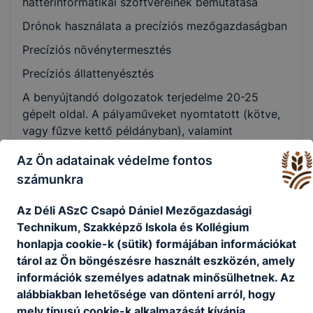
háttérinformatikai szoftvereinek bemutatása
Drónok használata a precíziós mezőgazdaságban
Precíziós növénytermesztés
Precíziós állattenyésztés
A benyújtandó dolgozatok terjedelme 20-25
gépelt oldal. A pályaműveket nyomtatott (kötve,
vagy fűzve kettő példányban), valamint
elektronikus formában (e-mail) kérjük benyújtani.
Az Ön adatainak védelme fontos
A választott téma címe és a témavázlat beküldése
számunkra
e-mailben, az iskola honlapján található táblázat
hiánytalan kitöltésével együtt: 2025. december
Az Déli ASzC Csapó Dániel Mezőgazdasági
05.
Technikum, Szakképző Iskola és Kollégium
honlapja cookie-k (sütik) formájában információkat
A kész pályaművek beadási határideje: 2026.
tárol az Ön böngészésre használt eszközén, amely
február 13.
információk személyes adatnak minősülhetnek. Az
A versenyre érkezett munkák bírálatát független
alábbiakban lehetősége van dönteni arról, hogy
szakértők végzik. A megfelelőnek minősített
mely típusú cookie-k alkalmazását kívánja