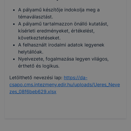
A pályamű készítője indokolja meg a
témaválasztást.
A pályamű tartalmazzon önálló kutatást,
kísérleti eredményeket, értékelést,
következtetéseket.
A felhasznált irodalmi adatok legyenek
helytállóak.
Nyelvezete, fogalmazása legyen világos,
érthető és logikus.
Letölthető nevezési lap:
https://da-
csapo.cms.intezmeny.edir.hu/uploads/Ueres_Neve
zes_08f6beb629.xlsx