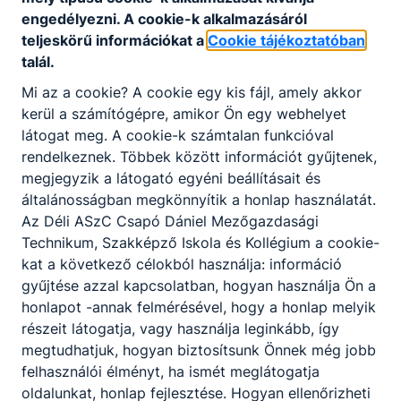
munkák alkotóit szóbeli védésre hívjuk, amelyről
engedélyezni. A cookie-k alkalmazásáról
2026. március 4-ig értesítjük a versenyzőket.
teljeskörű információkat a
Cookie tájékoztatóban
A szóbeli forduló időpontja 2026. március 20.
talál.
Az emlékverseny pályamunkáinak a szóbeli
Mi az a cookie? A cookie egy kis fájl, amely akkor
védéssel együtt, a dolgozat témájától függően 4
kerül a számítógépre, amikor Ön egy webhelyet
bizottság rangsorolja. Az I.-III. helyezett
látogat meg. A cookie-k számtalan funkcióval
versenyzők tárgyjutalomban részesülnek.
rendelkeznek. Többek között információt gyűjtenek,
megjegyzik a látogató egyéni beállításait és
A jelentkezéseket és a pályaműveket az alábbi
általánosságban megkönnyítik a honlap használatát.
címre kérjük megküldeni:
Az Déli ASzC Csapó Dániel Mezőgazdasági
„Csapó Dániel Emlékverseny”
Technikum, Szakképző Iskola és Kollégium a cookie-
kat a következő célokból használja: információ
Déli ASzC Csapó Dániel Mezőgazdasági
gyűjtése azzal kapcsolatban, hogyan használja Ön a
Technikum, Szakképző Iskola és Kollégium
honlapot -annak felmérésével, hogy a honlap melyik
7100 Szekszárd, Palánk 19.
részeit látogatja, vagy használja leginkább, így
megtudhatjuk, hogyan biztosítsunk Önnek még jobb
e-mail:
emlekverseny@csaposuli.hu
felhasználói élményt, ha ismét meglátogatja
A dolgozatok formai követelményei:
oldalunkat, honlap fejlesztése. Hogyan ellenőrizheti