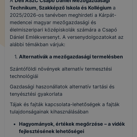
A
Déli ASzC Csapó Dániel Mezőgazdasági
Technikum, Szakképző Iskola és Kollégium
a
2025/2026-os tanévben meghirdeti a Kárpát-
medencei magyar mezőgazdasági és
élelmiszeripari középiskolák számára a Csapó
Dániel Emlékversenyt. A versenydolgozatokat az
alábbi témákban várjuk:
Alternatívák a mezőgazdasági termelésben
Szántóföldi növények alternatív termesztési
technológiái
Gazdasági haszonállatok alternatív tartási és
tenyésztési gyakorlata
Tájak és fajták kapcsolata-lehetőségek a fajták
tulajdonságainak kihasználásában
Hagyományok, értékek megőrzése – a vidék
fejlesztésének lehetőségei