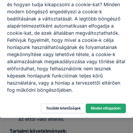
és hogyan tudja kikapcsolni a cookie-kat? Minden
A címlapon szerepeljen a pályamű címe,
modern böngésző engedélyezi a cookie-k
témája, szerzője, a kategória, melyre a
beállításának a változtatását. A legtöbb böngésző
dolgozatot nevezni kívánja, a felkészítő
alapértelmezettként automatikusan elfogadja a
oktató és a küldő iskola neve.
cookie-kat, de ezek általában megváltoztathatók.
A dolgozat elején legyen a tartalomjegyzék –
Felhívjuk figyelmét, hogy mivel a cookie-k célja
a végén a mellékletek beszámozva.
honlapunk használhatóságának és folyamatainak
A hivatkozások lábjegyzetben legyenek
megkönnyítése vagy lehetővé tétele, a cookie-k
megjelölve a dolgozatban, valamint a
alkalmazásának megakadályozása vagy törlése által
felhasznált irodalom jegyzékének összesítése
előfordulhat, hogy felhasználóink nem lesznek
szerepeljen a dolgozat végén.
képesek honlapunk funkcióinak teljes körű
A pályamű jól tagolt, könnyen olvasható
használatára, vagy a honlap a tervezettől eltérően
legyen. Szerkesztésében feleljen meg az
fog működni böngészőjében.
írásbeli alkotások követelményeinek –
bevezetés, témaválasztás, tárgyalás,
megfelelő fejezetekre bontva, decimális
További lehetőségek
Mindet elfogadom
számozással ellátva – illetve indokolt esetben
az ettől való eltérés.
Tartalmi követelmények: